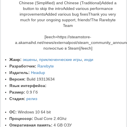
Chinese (Simplified) and Chinese (Traditional)Added a
button to skip the introAdded various performance
improvementsAdded various bug fixesThank you very
much for your ongoing support, friends!The Rarebyte
Team
[leech=https://steamstore-
a.akamaihd.net/news/externalpost/steam_community_annou
полностью в Steam[/leech]
Жанр:
экшены
,
приключенческие игры
,
инди
Разработчик:
Rarebyte
Издатель:
Headup
Версия:
Build 19313634
Язык интерфейса:
Размер:
0.9 Гб
Стадия:
релиз
ОС:
Windows 10 64 bit
Процессор:
Dual Core 2.4Ghz
Оперативная память:
4 GB ОЗУ