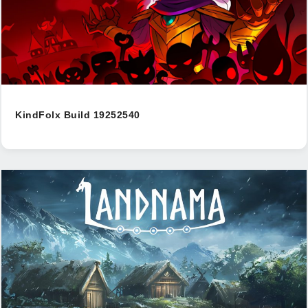
KindFolx Build 19252540