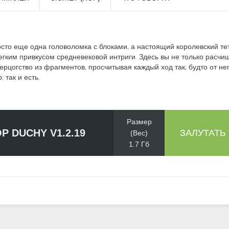
сто еще одна головоломка с блоками, а настоящий королевский те
гким привкусом средневековой интриги. Здесь вы не только расчищ
ерцогство из фрагментов, просчитывая каждый ход так, будто от не
 так и есть.
Размер
P DUCHY V1.2.19
ЗАЛУТАТЬ
(Вес)
1.7 Гб