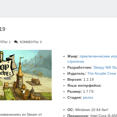
19
ТРЫ: 1
КОММЕНТЫ: 0
Жанр:
приключенческие иг
стратегии
Разработчик:
Sleepy Mill St
Издатель:
The Arcade Crew
Версия:
1.2.19
Язык интерфейса:
Размер:
1.7 Гб
Стадия:
релиз
ОС:
Windows 10 64 бит!
изменениях из Steam от
Процессор:
Intel Core i5-6