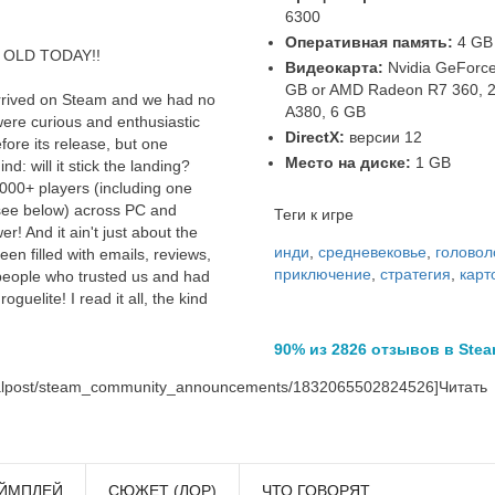
6300
Оперативная память:
4 GB
 OLD TODAY!!
Видеокарта:
Nvidia GeForce
GB or AMD Radeon R7 360, 2 
rrived on Steam and we had no
A380, 6 GB
were curious and enthusiastic
DirectX:
версии 12
fore its release, but one
Место на диске:
1 GB
d: will it stick the landing?
,000+ players (including one
 see below) across PC and
Теги к игре
r! And it ain't just about the
инди
,
средневековье
,
головол
en filled with emails, reviews,
приключение
,
стратегия
,
карт
people who trusted us and had
oguelite! I read it all, the kind
90% из 2826 отзывов в Ste
nalpost/steam_community_announcements/1832065502824526]Читать
ЙМПЛЕЙ
СЮЖЕТ (ЛОР)
ЧТО ГОВОРЯТ