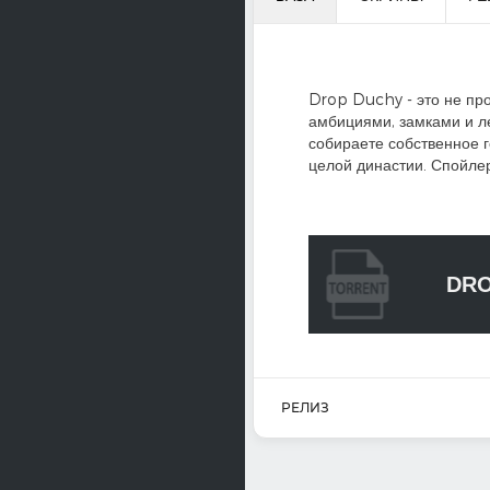
Drop Duchy - это не про
амбициями, замками и ле
собираете собственное г
целой династии. Спойлер:
DRO
РЕЛИЗ