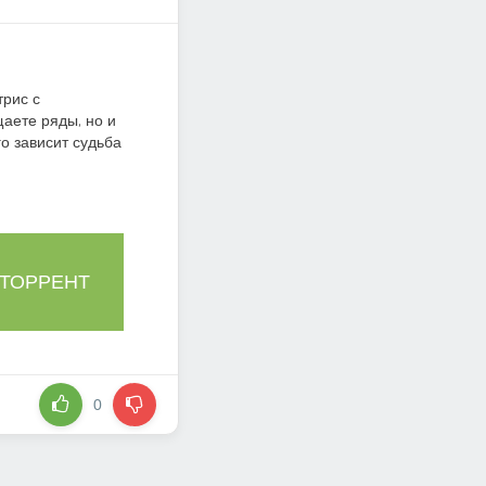
трис с
аете ряды, но и
го зависит судьба
 ТОРРЕНТ
0