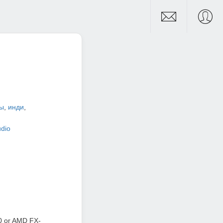
ры
,
инди
,
udio
50 or AMD FX-