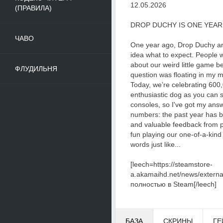
12.05.2026
(ПРАВИЛА)
DROP DUCHY IS ONE YEAR
ЧАВО
One year ago, Drop Duchy a
idea what to expect. People 
about our weird little game be
ФЛУДИЛЬНЯ
question was floating in my min
Today, we’re celebrating 600
enthusiastic dog as you can
consoles, so I've got my answe
numbers: the past year has be
and valuable feedback from 
fun playing our one-of-a-kind r
words just like...
[leech=https://steamstore-
a.akamaihd.net/news/exter
полностью в Steam[/leech]
БАЗА
СКРИНЫ
ГЕ