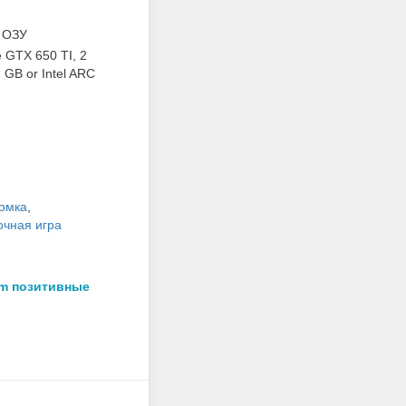
 ОЗУ
 GTX 650 TI, 2
GB or Intel ARC
омка
,
очная игра
am позитивные