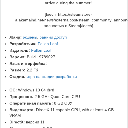
arrive during the summer!
[leech=https://steamstore-
a.akamaihd.net/news/externalpost/steam_community_annou
полностью в Steam[/leech]
Жанр:
экшены
,
ранний доступ
Разработчик:
Fallen Leaf
Издатель:
Fallen Leaf
Версия:
Build 19789027
Язык интерфейса:
Размер:
2.2 Гб
Стадия:
игра на стадии разработки
ОС:
Windows 10 64 бит!
Процессор:
2.5 GHz Quad Core CPU
Оперативная память:
8 GB ОЗУ
Видеокарта:
DirectX 11 capable GPU, with at least 4 GB
VRAM
DirectX:
версии 11