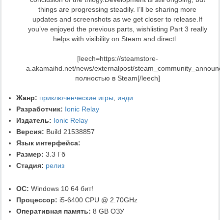
things are progressing steadily. I’ll be sharing more
updates and screenshots as we get closer to release.If
you’ve enjoyed the previous parts, wishlisting Part 3 really
helps with visibility on Steam and directl...
[leech=https://steamstore-
a.akamaihd.net/news/externalpost/steam_community_annou
полностью в Steam[/leech]
Жанр:
приключенческие игры
,
инди
Разработчик:
Ionic Relay
Издатель:
Ionic Relay
Версия:
Build 21538857
Язык интерфейса:
Размер:
3.3 Гб
Стадия:
релиз
ОС:
Windows 10 64 бит!
Процессор:
i5-6400 CPU @ 2.70GHz
Оперативная память:
8 GB ОЗУ