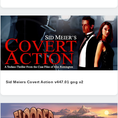
Sid Meiers Covert Action v447.01 gog v2