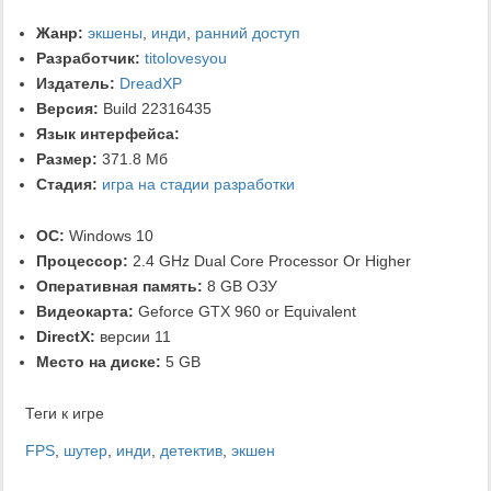
Жанр:
экшены
,
инди
,
ранний доступ
Разработчик:
titolovesyou
Издатель:
DreadXP
Версия:
Build 22316435
Язык интерфейса:
Размер:
371.8 Мб
Стадия:
игра на стадии разработки
ОС:
Windows 10
Процессор:
2.4 GHz Dual Core Processor Or Higher
Оперативная память:
8 GB ОЗУ
Видеокарта:
Geforce GTX 960 or Equivalent
DirectX:
версии 11
Место на диске:
5 GB
Теги к игре
FPS
,
шутер
,
инди
,
детектив
,
экшен