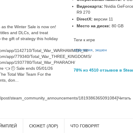
Видеокарта:
Nvidia GeForc
R9 270
DirectX:
версии 11
Место на диске:
80 GB
s as the Winter Sale is now on!
titles and DLCs, and treat
the gift of strategy this holiday
Теги к игре
стратегия
,
экшен
d.com/app/1142710/Total_War_WARHAMMER_III/
d.com/app/779340/Total_War_THREE_KINGDOMS/
d.com/app/1937780/Total_War_PHARAOH/
ere 👈 🕙 Sale ends 05/01/26
78% из 4510 отзывов в Ste
 Total War Team For the
ts, don...
nalpost/steam_community_announcements/1819386365091084]Читать
ЙМПЛЕЙ
СЮЖЕТ (ЛОР)
ЧТО ГОВОРЯТ