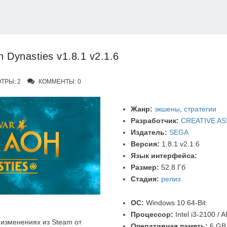
h Dynasties v1.8.1 v2.1.6
ТРЫ: 2
КОММЕНТЫ: 0
Жанр:
экшены
,
стратегии
Разработчик:
CREATIVE A
Издатель:
SEGA
Версия:
1.8.1 v2.1.6
Язык интерфейса:
Размер:
52.8 Гб
Стадия:
релиз
ОС:
Windows 10 64-Bit
Процессор:
Intel i3-2100 /
изменениях из Steam от
Оперативная память:
6 GB