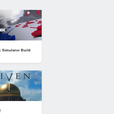
k Simulator Build
2