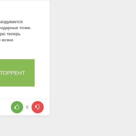
раздувается
ендарные точки,
орю теперь
 возни.
 ТОРРЕНТ
0