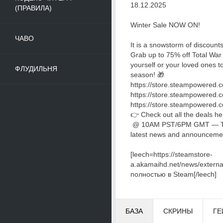
18.12.2025
(ПРАВИЛА)
Winter Sale NOW ON!
ЧАВО
It is a snowstorm of discount
Grab up to 75% off Total War 
yourself or your loved ones to 
ФЛУДИЛЬНЯ
season! 🎁
https://store.steampowere
https://store.steampowere
https://store.steampowere
👉 Check out all the deals h
@ 10AM PST/6PM GMT — The
latest news and announcemen
[leech=https://steamstore-
a.akamaihd.net/news/exter
полностью в Steam[/leech]
БАЗА
СКРИНЫ
ГЕ