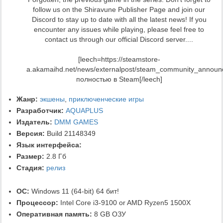
follow us on the Shiravune Publisher Page and join our
Discord to stay up to date with all the latest news! If you
encounter any issues while playing, please feel free to
contact us through our official Discord server....
[leech=https://steamstore-
a.akamaihd.net/news/externalpost/steam_community_annou
полностью в Steam[/leech]
Жанр:
экшены
,
приключенческие игры
Разработчик:
AQUAPLUS
Издатель:
DMM GAMES
Версия:
Build 21148349
Язык интерфейса:
Размер:
2.8 Гб
Стадия:
релиз
ОС:
Windows 11 (64-bit) 64 бит!
Процессор:
Intel Core i3-9100 or AMD Ryzen5 1500X
Оперативная память:
8 GB ОЗУ