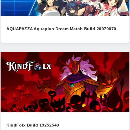
AQUAPAZZA Aquaplus Dream Match Build 20070070
KindFolx Build 19252540