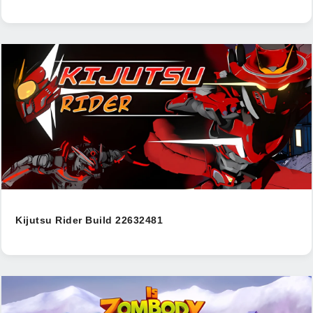
Kijutsu Rider Build 22632481