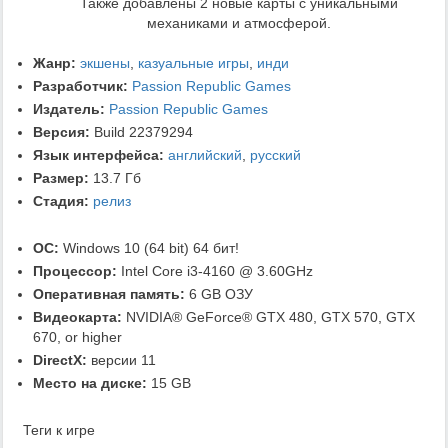
Также добавлены 2 новые карты с уникальными
механиками и атмосферой.
Жанр:
экшены
,
казуальные игры
,
инди
Разработчик:
Passion Republic Games
Издатель:
Passion Republic Games
Версия:
Build 22379294
Язык интерфейса:
английский
,
русский
Размер:
13.7 Гб
Стадия:
релиз
ОС:
Windows 10 (64 bit) 64 бит!
Процессор:
Intel Core i3-4160 @ 3.60GHz
Оперативная память:
6 GB ОЗУ
Видеокарта:
NVIDIA® GeForce® GTX 480, GTX 570, GTX
670, or higher
DirectX:
версии 11
Место на диске:
15 GB
Теги к игре