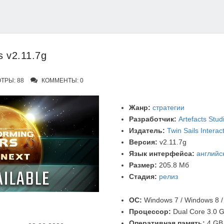
s v2.11.7g
ТРЫ: 88
КОММЕНТЫ: 0
Жанр:
стратегии
Разработчик:
Artefacts Stud
Издатель:
Twin Sails Interac
Версия:
v2.11.7g
Язык интерфейса:
английс
Размер:
205.8 Мб
Стадия:
релиз
ОС:
Windows 7 / Windows 8 
Процессор:
Dual Core 3.0 
Оперативная память:
4 GB