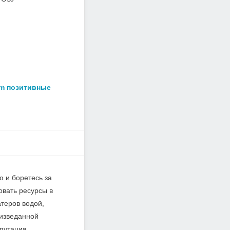
am позитивные
ю и боретесь за
вать ресурсы в
теров водой,
еизведанной
путация.