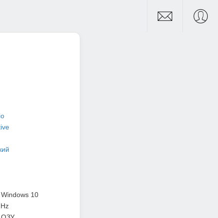
io
tive
кий
/ Windows 10
GHz
 ОЗУ