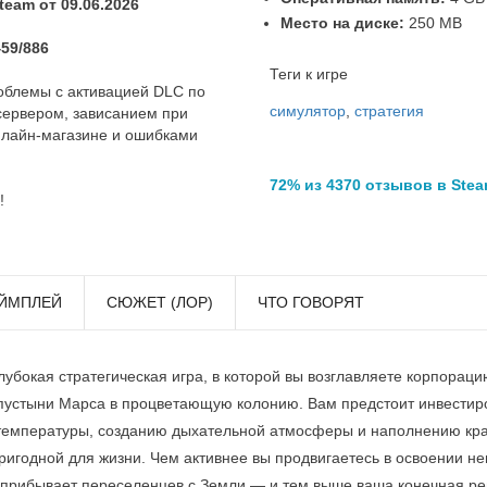
eam от 09.06.2026
Место на диске:
250 MB
459/886
Теги к игре
облемы с активацией DLC по
симулятор
,
стратегия
сервером, зависанием при
флайн-магазине и ошибками
72% из 4370 отзывов в Ste
!
ЙМПЛЕЙ
СЮЖЕТ (ЛОР)
ЧТО ГОВОРЯТ
глубокая стратегическая игра, в которой вы возглавляете корпораци
устыни Марса в процветающую колонию. Вам предстоит инвестиро
емпературы, созданию дыхательной атмосферы и наполнению кра
ригодной для жизни. Чем активнее вы продвигаетесь в освоении н
 прибывает переселенцев с Земли — и тем выше ваша конечная ре