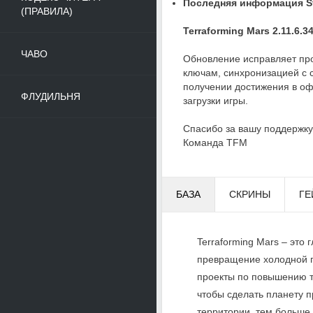
Последняя информация St
(ПРАВИЛА)
Terraforming Mars 2.11.6.3
ЧАВО
Обновление исправляет пр
ключам, синхронизацией с 
получении достижения в о
ФЛУДИЛЬНЯ
загрузки игры.
Спасибо за вашу поддержку
Команда TFM
БАЗА
СКРИНЫ
ГЕ
Terraforming Mars – это 
превращение холодной п
проекты по повышению т
чтобы сделать планету п
территории, тем больше