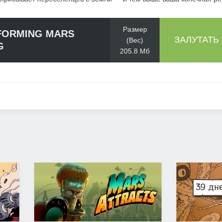
Размер
FORMING MARS
ЗАЛУТАТЬ
(Вес)
G
205.8 Мб