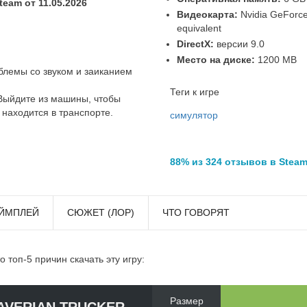
eam от 11.05.2026
Видеокарта:
Nvidia GeForc
equivalent
DirectX:
версии 9.0
Место на диске:
1200 MB
лемы со звуком и заиканием
Теги к игре
ыйдите из машины, чтобы
 находится в транспорте.
симулятор
88% из 324 отзывов в Stea
ЙМПЛЕЙ
СЮЖЕТ (ЛОР)
ЧТО ГОВОРЯТ
то топ-5 причин скачать эту игру:
Размер