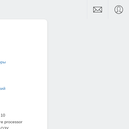
оры
кий
 10
e processor
 ОЗУ