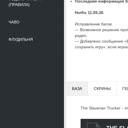
Последняя информация St
(ПРАВИЛА)
Hotfix 11.05.26
ЧАВО
Исправление багов:
— Возможное решение проб
радио.
ФЛУДИЛЬНЯ
— Добавлено сообщение «В
сохранить игру», если игрок
БАЗА
СКРИНЫ
ГЕ
The Slaverian Trucker - э