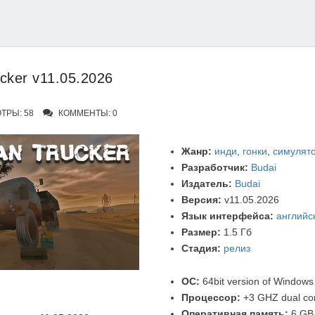
ucker v11.05.2026
ТРЫ: 58
КОММЕНТЫ: 0
Жанр:
инди
,
гонки
,
симулят
Разработчик:
Budai
Издатель:
Budai
Версия:
v11.05.2026
Язык интерфейса:
английс
Размер:
1.5 Гб
Стадия:
релиз
ОС:
64bit version of Windows
Процессор:
+3 GHZ dual cor
Оперативная память:
6 GB