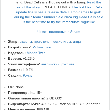
end, Dead Cells is still going out with a bang.
Read the
rest of the story...
RELATED LINKS:
The last Dead Cells
update finally has a release date
10 top games to grab
during the Steam Summer Sale 2024
Big Dead Cells sale
is the best time to try the immaculate roguelike
Читать полностью в Steam
Жанр:
экшены
,
приключенческие игры
,
инди
Разработчик:
Motion Twin
Издатель:
Motion Twin
Версия:
v1.26.0
Язык интерфейса:
английский
,
русский
Размер:
1.9 Гб
Стадия:
Релиз
ОС:
None
Процессор:
Intel i5+
Оперативная память:
2 GB ОЗУ
Видеокарта:
Nvidia 450 GTS / Radeon HD 5750 or better
Место на диске:
500 MB