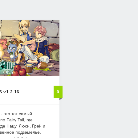
 v1.2.16
0
- это тот самый
 Fairy Tail, где
 где Нацу, Люси, Грей и
твенное подземелье,