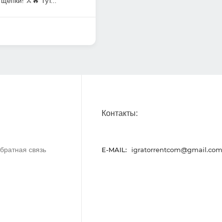
щепки! ⚔️🔥 Тут...
Контакты:
братная связь
E-MAIL:
igratorrentcom@gmail.co