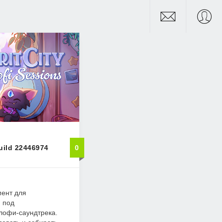
Build 22446974
0
ент для
 под
офи-саундтрека.