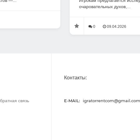
тов —...
Игрокам предлагается иссле
очаровательных духов,...
0
09.04.2026
Контакты:
братная связь
E-MAIL:
igratorrentcom@gmail.co