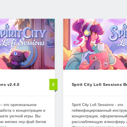
ons v2.4.0
0
Spirit City Lofi Sessions 
s — это оригинальное
Spirit City Lofi Sessions - это
забота о концентрации и
геймифицированный инструм
мате уютной игры. Вы
концентрации, оформленный
ию мягких лоу-фай битов
расслабляющую атмосферу л