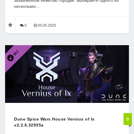
захваченном нежитью городке. Выбирайте одного из
нескольких...
0
05.05.2025
Dune Spice Wars House Vernius of Ix
0
v2.2.6.32935a