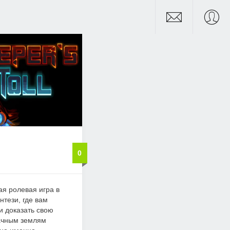
0
ая ролевая игра в
нтези, где вам
и доказать свою
ачным землям