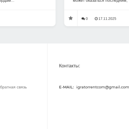
ордам...
может оказаться последним, 
0
17.11.2025
Контакты:
братная связь
E-MAIL:
igratorrentcom@gmail.co