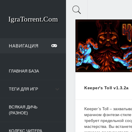
IgraTorrent.Com
НАВИГАЦИЯ
ГЛАВНАЯ БАЗА
Keeper's Toll v1.3.2a
ТЕГИ ДЛЯ ИГР
ВСЯКАЯ ДИЧЬ
Keeper’s Toll – захваты
(РАЗНОЕ)
мрачном фэнтези-стиле 
требует предельной сос
мастерства. Вы встанете
КОДЕКС ЧИТЕРА