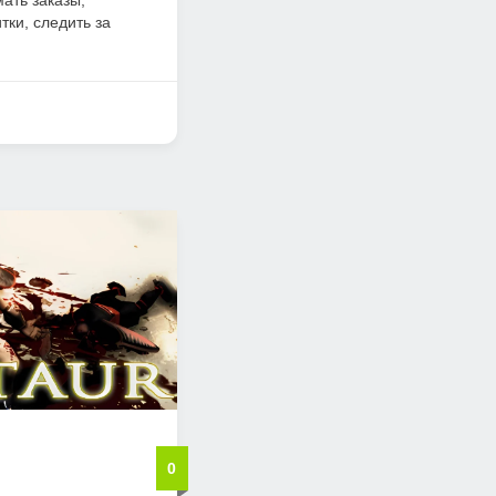
ать заказы,
тки, следить за
0