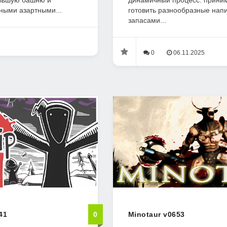
ольшую башню и
динамичный процесс: приним
ными азартными...
готовить разнообразные напи
запасами...
0
06.11.2025
41
0
Minotaur v0653