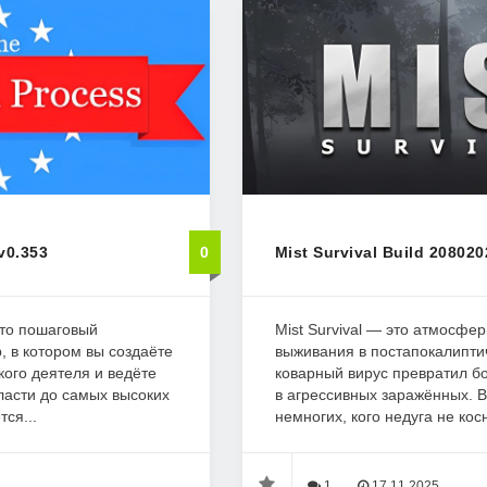
v0.353
0
Mist Survival Build 208020
 это пошаговый
Mist Survival — это атмосфе
, в котором вы создаёте
выживания в постапокалипти
кого деятеля и ведёте
коварный вирус превратил б
власти до самых высоких
в агрессивных заражённых. 
тся...
немногих, кого недуга не косн
1
17.11.2025