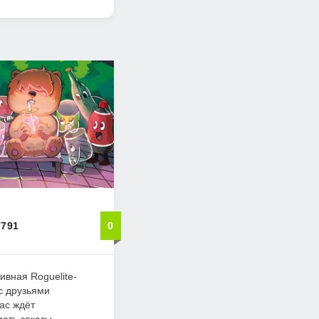
7791
0
ивная Roguelite-
 с друзьями
ас ждёт