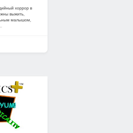
едийный хоррор в
лжны выжить,
льным малышом,
..