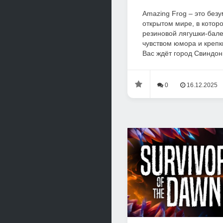
Amazing Frog – это без
открытом мире, в котор
резиновой лягушки-бале
чувством юмора и креп
Вас ждёт город Свиндон
0
16.12.2025