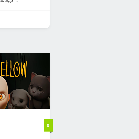
с ждет...
0