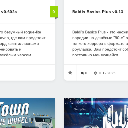
 v0.602a
0
Baldis Basics Plus v0.13
это безумный rogue-lite
Baldi’s Basics Plus - это нео
eaven, где вам предстоит
пародии на дешёвые "90-е" 
 орд квинтиллионами
тонкого хоррора в формате а
онировать и
роуглайка. Вам предстоит со
весёлым хаосом....
постоянно меняющейся...
0
01.12.2025