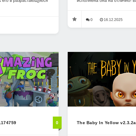
ь его в разрастающуюся
исполнена она на отлично! Ва
0
16.12.2025
1174759
0
The Baby In Yellow v2.3.2a