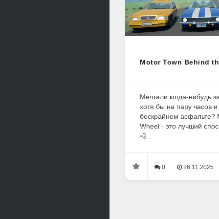
Motor Town Behind th
Мечтали когда-нибудь з
хотя бы на пару часов и
бескрайнем асфальте? M
Wheel - это лучший спос
💨...
0
26.11.2025