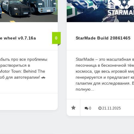
e wheel v0.7.16a
0
StarMade Build 20861465
абыть про все проблемы
StarMade – это масштабная 
 раствориться в
песочница в бесконечной тё
otor Town: Behind The
космоса, где весь игровой м
об для автотерапии! 🚗
генерируется и предлагает 
галактик для исследования. 
полную...
0
21.11.2025