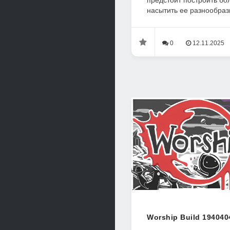
предстоит построить б
насытить ее разнообраз
0
12.11.2025
Worship Build 194040