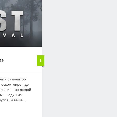
29
1
рный симулятор
ческом мире, где
ольшинство людей
Вы — один из
улся, и ваша...