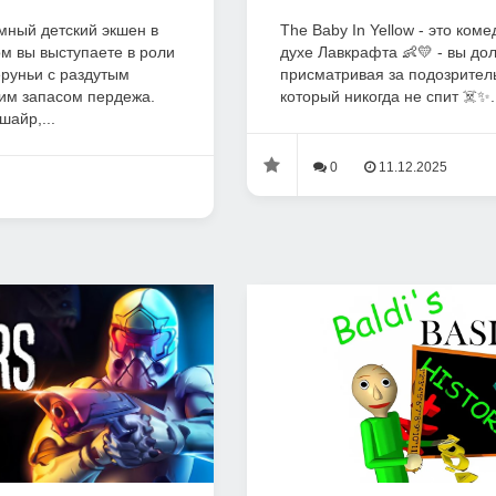
умный детский экшен в
The Baby In Yellow - это ком
ом вы выступаете в роли
духе Лавкрафта 👶💛 - вы до
руньи с раздутым
присматривая за подозрите
ким запасом пердежа.
который никогда не спит ☠️✨.
шайр,...
0
11.12.2025