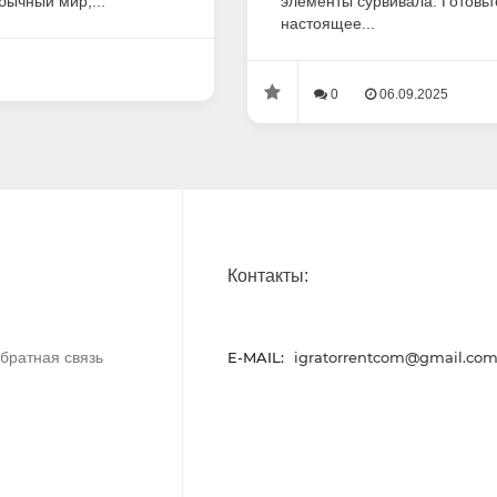
бычный мир,...
элементы сурвивала. Готовьт
настоящее...
0
06.09.2025
Контакты:
братная связь
E-MAIL:
igratorrentcom@gmail.co