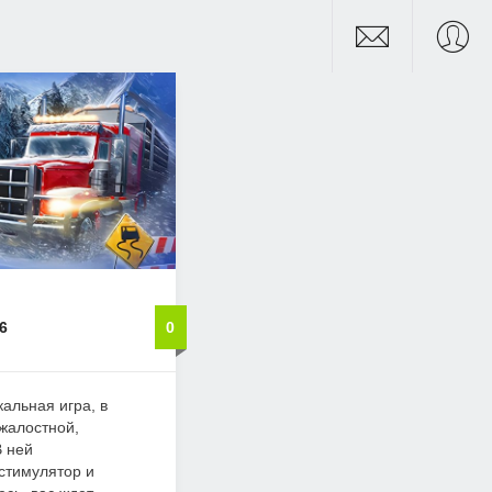
6
0
кальная игра, в
зжалостной,
В ней
стимулятор и