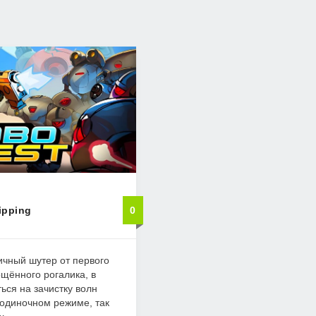
ipping
0
ичный шутер от первого
щённого рогалика, в
ься на зачистку волн
 одиночном режиме, так