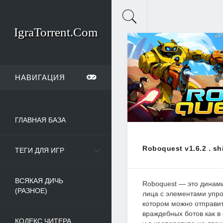
IgraTorrent.Com
НАВИГАЦИЯ
ГЛАВНАЯ БАЗА
Roboquest v1.6.2 . sh
ТЕГИ ДЛЯ ИГР
ВСЯКАЯ ДИЧЬ
Roboquest — это динам
(РАЗНОЕ)
лица с элементами упро
котором можно отправит
враждебных ботов как в
КОДЕКС ЧИТЕРА