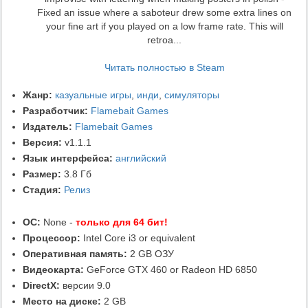
Fixed an issue where a saboteur drew some extra lines on
your fine art if you played on a low frame rate. This will
retroa...
Читать полностью в Steam
Жанр:
казуальные игры
,
инди
,
симуляторы
Разработчик:
Flamebait Games
Издатель:
Flamebait Games
Версия:
v1.1.1
Язык интерфейса:
английский
Размер:
3.8 Гб
Стадия:
Релиз
ОС:
None -
только для 64 бит!
Процессор:
Intel Core i3 or equivalent
Оперативная память:
2 GB ОЗУ
Видеокарта:
GeForce GTX 460 or Radeon HD 6850
DirectX:
версии 9.0
Место на диске:
2 GB