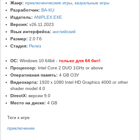
Жанр:
приключенческие игры
,
казуальные игры
Разработчик:
BA-KU
Издатель:
ANIPLEX.EXE
Версия:
v26.11.2023
Язык интерфейса:
английский
Размер:
2.0 Гб
Стадия:
Релиз
ОС:
Windows 10 64bit -
только для 64 бит!
Процессор:
Intel Core 2 DUO 1GHz or above
Оперативная память:
4 GB ОЗУ
Видеокарта:
1920ｘ1080 Intel HD Graphics 4000 or other
shader model 4.0
DirectX:
версии 9.0
Место на диске:
4 GB
Теги к игре
приключение