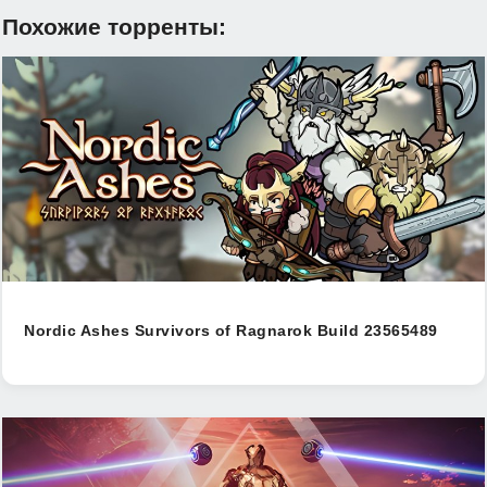
Похожие торренты:
Nordic Ashes Survivors of Ragnarok Build 23565489