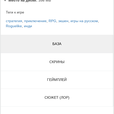
Место на диске:
356 MB
Теги к игре
стратегия
,
приключение
,
RPG
,
экшен
,
игры на русском
,
Roguelike
,
инди
БАЗА
СКРИНЫ
ГЕЙМПЛЕЙ
СЮЖЕТ (ЛОР)