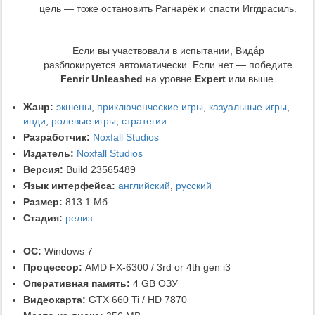
цель — тоже остановить Рагнарёк и спасти Иггдрасиль.
Если вы участвовали в испытании, Вида́р
разблокируется автоматически. Если нет — победите
Fenrir Unleashed
на уровне
Expert
или выше.
Жанр:
экшены
,
приключенческие игры
,
казуальные игры
,
инди
,
ролевые игры
,
стратегии
Разработчик:
Noxfall Studios
Издатель:
Noxfall Studios
Версия:
Build 23565489
Язык интерфейса:
английский
,
русский
Размер:
813.1 Мб
Стадия:
релиз
ОС:
Windows 7
Процессор:
AMD FX-6300 / 3rd or 4th gen i3
Оперативная память:
4 GB ОЗУ
Видеокарта:
GTX 660 Ti / HD 7870