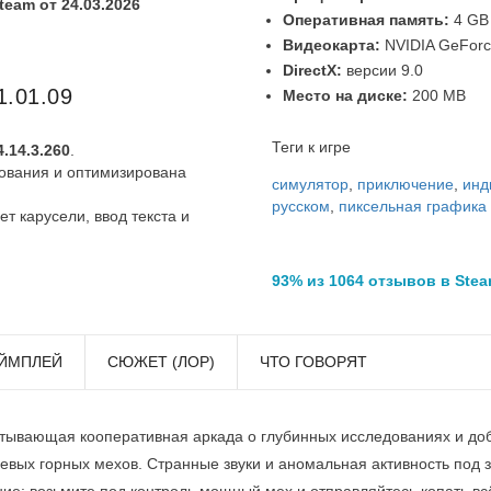
eam от 24.03.2026
Оперативная память:
4 GB
Видеокарта:
NVIDIA GeFor
DirectX:
версии 9.0
1.01.09
Место на диске:
200 MB
Теги к игре
.14.3.260
.
ования и оптимизирована
симулятор
,
приключение
,
инд
русском
,
пиксельная графика
т карусели, ввод текста и
93% из 1064 отзывов в Ste
ЙМПЛЕЙ
СЮЖЕТ (ЛОР)
ЧТО ГОВОРЯТ
ватывающая кооперативная аркада о глубинных исследованиях и до
евых горных мехов. Странные звуки и аномальная активность под 