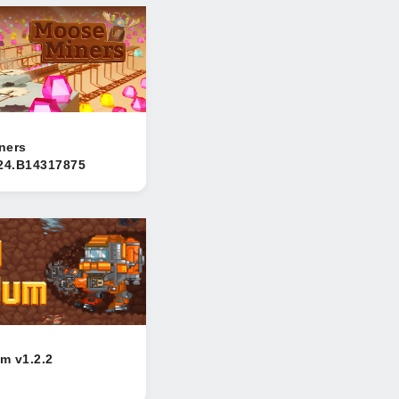
ners
024.B14317875
m v1.2.2