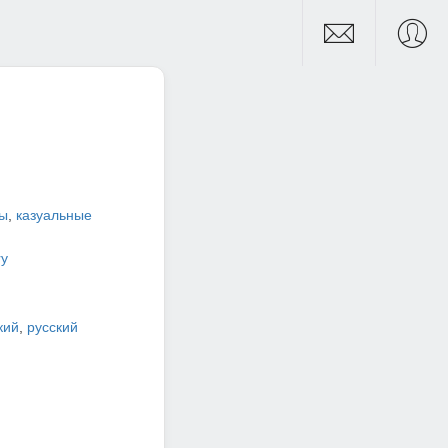
ры
,
казуальные
ry
кий
,
русский