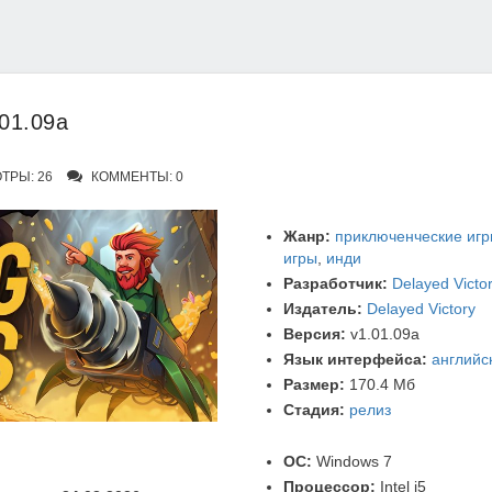
01.09a
ТРЫ: 26
КОММЕНТЫ: 0
Жанр:
приключенческие иг
игры
,
инди
Разработчик:
Delayed Victo
Издатель:
Delayed Victory
Версия:
v1.01.09a
Язык интерфейса:
английс
Размер:
170.4 Мб
Стадия:
релиз
ОС:
Windows 7
Процессор:
Intel i5