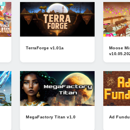
TerraForge v1.01a
Moose Mi
v10.05.2
MegaFactory Titan v1.0
Ad Fundu