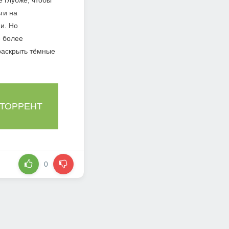
 глубже, чтобы
ги на
и. Но
ё более
раскрыть тёмные
 ТОРРЕНТ
0