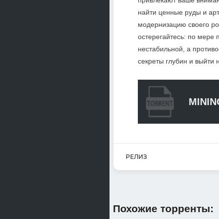
привлекают ваше вниман
найти ценные руды и арт
модернизацию своего ро
остерегайтесь: по мере 
нестабильной, а против
секреты глубин и выйти
MININ
РЕЛИЗ
Похожие торренты: