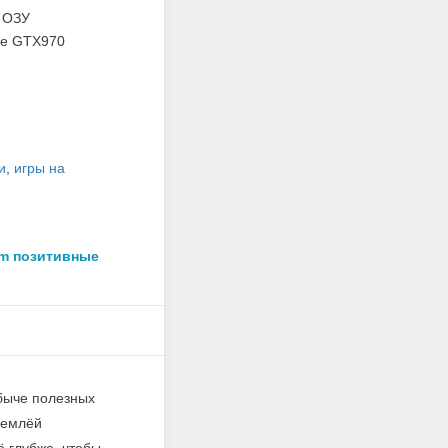
 ОЗУ
ce GTX970
и
,
игры на
am позитивные
быче полезных
землёй