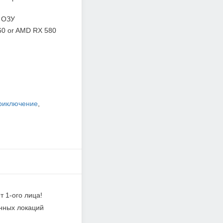
 ОЗУ
60 or AMD RX 580
риключение
,
 1-ого лица!
ынных локаций