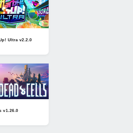
Up! Ultra v2.2.0
s v1.26.0