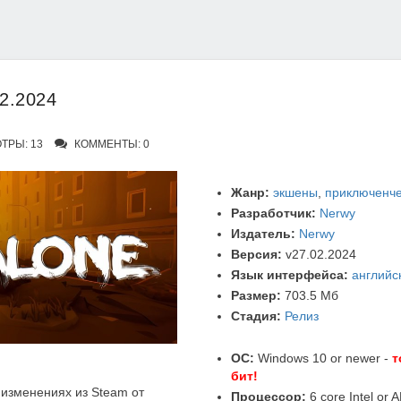
02.2024
ТРЫ: 13
КОММЕНТЫ: 0
Жанр:
экшены
,
приключенче
Разработчик:
Nerwy
Издатель:
Nerwy
Версия:
v27.02.2024
Язык интерфейса:
английс
Размер:
703.5 Мб
Стадия:
Релиз
ОС:
Windows 10 or newer -
т
бит!
изменениях из Steam от
Процессор:
6 core Intel or 