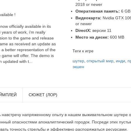
2018 or newer
Оперативная память:
6 GB
ailable !
Видеокарта:
Nvidia GTX 10
or newer
w officially available in its
DirectX:
версии 11
 years of work, i'm really
Место на диске:
600 MB
ersion to the game and release
game as received an update as
 a better representation of the
Теги к игре
 game will offer. The demo is
шутер
,
открытый мир
,
инди
,
п
 updated with t...
экшен
ЙМПЛЕЙ
СЮЖЕТ (ЛОР)
ь навстречу напряженному опыту в нашем выживательном шутере от
енный опасностями апокалиптический городок. Посреди этих пуст
вать точность стрельбы и эффективно распоряжаться ресурсами.