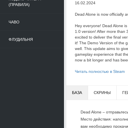
16.02.2024
(ПРАВИЛА)
Dead Alone is now officially av
ЧАВО
Hey everyone! Dead Alone is no
1.0 version! After more than 3
excited to deliver the final v
ФЛУДИЛЬНЯ
it! The Demo Version of the 
well. This update aims to give
gameplay experience that the
now a bit longer and has been
Читать полностью в Steam
БАЗА
СКРИНЫ
ГЕ
Dead Alone – отправьтес
Место действия: наполн
вам необходимо прокачи