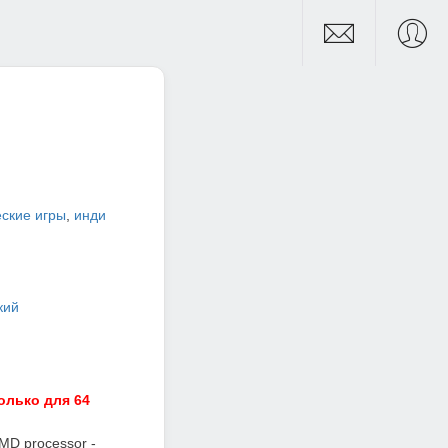
ские игры
,
инди
кий
олько для 64
AMD processor -