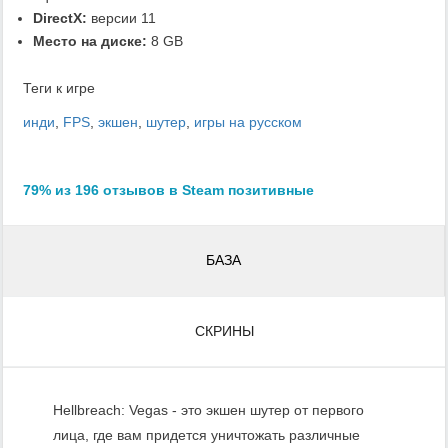
DirectX:
версии 11
Место на диске:
8 GB
Теги к игре
инди
,
FPS
,
экшен
,
шутер
,
игры на русском
79% из 196 отзывов в Steam позитивные
БАЗА
СКРИНЫ
Hellbreach: Vegas - это экшен шутер от первого
лица, где вам придется уничтожать различные