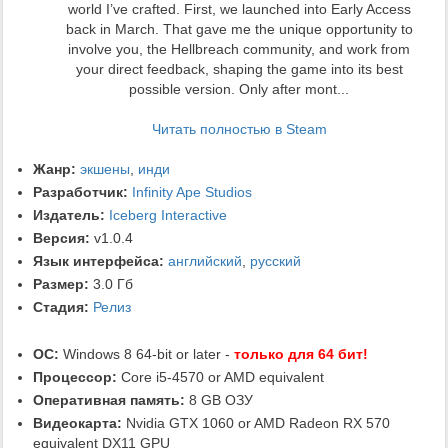
world I’ve crafted. First, we launched into Early Access
back in March. That gave me the unique opportunity to
involve you, the Hellbreach community, and work from
your direct feedback, shaping the game into its best
possible version. Only after mont...
Читать полностью в Steam
Жанр:
экшены
,
инди
Разработчик:
Infinity Ape Studios
Издатель:
Iceberg Interactive
Версия:
v1.0.4
Язык интерфейса:
английский
,
русский
Размер:
3.0 Гб
Стадия:
Релиз
ОС:
Windows 8 64-bit or later -
только для 64 бит!
Процессор:
Core i5-4570 or AMD equivalent
Оперативная память:
8 GB ОЗУ
Видеокарта:
Nvidia GTX 1060 or AMD Radeon RX 570
equivalent DX11 GPU