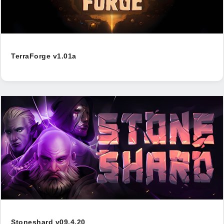
TerraForge v1.01a
Stoneshard v09.4.20