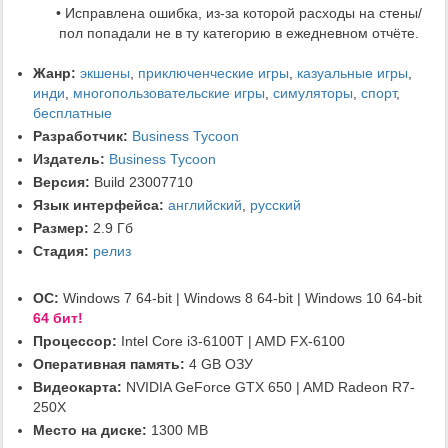
• Исправлена ошибка, из-за которой расходы на стены/
пол попадали не в ту категорию в ежедневном отчёте.
Жанр:
экшены
,
приключенческие игры
,
казуальные игры
,
инди
,
многопользовательские игры
,
симуляторы
,
спорт
,
бесплатные
Разработчик:
Business Tycoon
Издатель:
Business Tycoon
Версия:
Build 23007710
Язык интерфейса:
английский
,
русский
Размер:
2.9 Гб
Стадия:
релиз
ОС:
Windows 7 64-bit | Windows 8 64-bit | Windows 10 64-bit
64 бит!
Процессор:
Intel Core i3-6100T | AMD FX-6100
Оперативная память:
4 GB ОЗУ
Видеокарта:
NVIDIA GeForce GTX 650 | AMD Radeon R7-
250X
Место на диске:
1300 MB