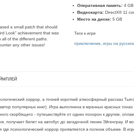
Оперативная память:
4 GB
Видеокарта:
DirectX® 11 co
Место на диске:
5 GB
ased a small patch that should
Third Look" achievement that was
Теги к игре
all of the different paths.
приключение
,
игры на русско
ounter any other issues!
ЙМПЛЕЙ
ологический хоррор, а точней короткий атмосферный рассказ Тьяг
автор популярных книг). Игра выполнена в мрачных красных тонах 
го скорбящего - путешествуйте от одних похорон к другим, оплак
я, получает билет на автобус до загадочной линии Эйгенграу. И во
 где психологический хоррор проявляется в полном объеме. В игре 