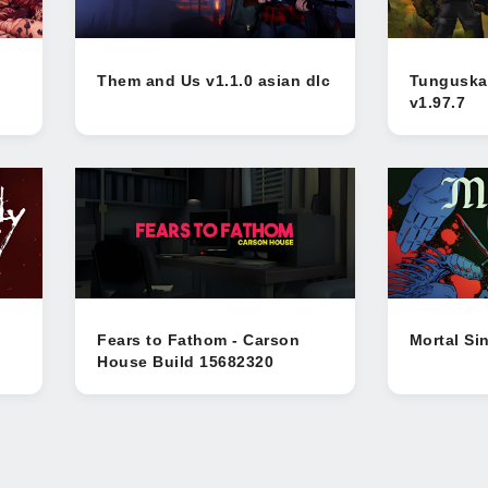
Them and Us v1.1.0 asian dlc
Tunguska 
v1.97.7
Fears to Fathom - Carson
Mortal Si
House Build 15682320