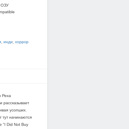
 ОЗУ
mpatible
м
,
инди
,
хоррор
о Реха
и рассказывает
ивая усопших.
т тут начинаются
“I Did Not Buy