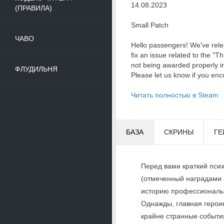
14.08.2023
(ПРАВИЛА)
Small Patch
ЧАВО
Hello passengers! We've rele
fix an issue related to the "
not being awarded properly in 
ФЛУДИЛЬНЯ
Please let us know if you enc
Читать полностью в Steam
БАЗА
СКРИНЫ
ГЕ
Перед вами краткий псих
(отмеченный наградами 
историю профессионально
Однажды, главная героин
крайне странные события