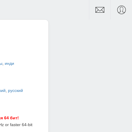
ры
,
инди
кий
,
русский
я 64 бит!
z or faster 64-bit