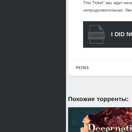
This Ticket” вас ждет не
непродолжительная. Увер
I DID 
РЕЛИЗ
Похожие торренты: