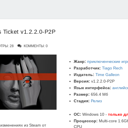
s Ticket v1.2.2.0-P2P
ТРЫ: 28
КОММЕНТЫ: 0
Жанр:
приключенческие иг
Разработчик:
Tiago Rech
Издатель:
Time Galleon
Версия:
v1.2.2.0-P2P
Язык интерфейса:
английс
Размер:
656.4 Мб
Стадия:
Релиз
ОС:
Windows 10 -
только дл
Процессор:
Multi-core 1.6GH
изменениях из Steam от
CPU