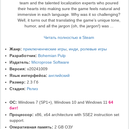
team and the talented localization experts who poured
their hearts into making sure the game feels natural and
immersive in each language. Why was it so challenging?
Well, it turns out that translating the game’s unique tone,
humor, and all the jargon (oh, the jargon!) was ...
Читать полностью в Steam
Жанр:
приключенческие игры
,
инди
,
ролевые игры
Разработчик:
Bohemian Pulp
Издатель:
Microprose Software
Версия:
v20241009
Язык интерфейса:
английский
Размер:
2.3 Гб
Стадия:
Релиз
ОС:
Windows 7 (SP1+), Windows 10 and Windows 11
64
бит!
Процессор:
x86, x64 architecture with SSE2 instruction set
support.
Оперативная память:
2 GB ОЗУ