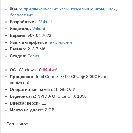
Жанр:
приключенческие игры
,
казуальные игры
,
инди
,
бесплатные
Разработчик:
Vakant
Издатель:
Vakant
Версия:
v09.04.2023
Язык интерфейса:
английский
Размер:
218.7 Мб
Стадия:
Релиз
ОС:
Windows 10
64 бит!
Процессор:
Intel Core i5-7400 CPU @ 3.00GHz or
equivalent
Оперативная память:
8 GB ОЗУ
Видеокарта:
NVIDIA GForce GTX 1050
DirectX:
версии 11
Место на диске:
2 GB
Теги к игре