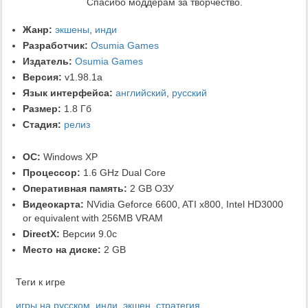
Спасибо моддерам за творчество.
Жанр:
экшены
,
инди
Разработчик:
Osumia Games
Издатель:
Osumia Games
Версия:
v1.98.1a
Язык интерфейса:
английский
,
русский
Размер:
1.8 Гб
Стадия:
релиз
ОС:
Windows XP
Процессор:
1.6 GHz Dual Core
Оперативная память:
2 GB ОЗУ
Видеокарта:
NVidia Geforce 6600, ATI x800, Intel HD3000
or equivalent with 256MB VRAM
DirectX:
Версии 9.0c
Место на диске:
2 GB
Теги к игре
игры на русском
,
инди
,
экшен
,
стратегия