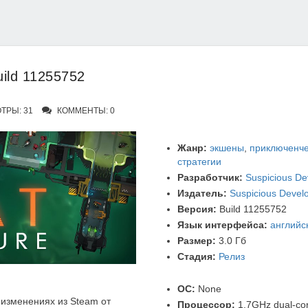
uild 11255752
ТРЫ: 31
КОММЕНТЫ: 0
Жанр:
экшены
,
приключенче
стратегии
Разработчик:
Suspicious D
Издатель:
Suspicious Devel
Версия:
Build 11255752
Язык интерфейса:
английс
Размер:
3.0 Гб
Стадия:
Релиз
ОС:
None
изменениях из Steam от
Процессор:
1.7GHz dual-co