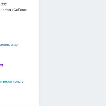
 ОЗУ
r better (GeForce
)
атегия
,
инди
,
79
am позитивные