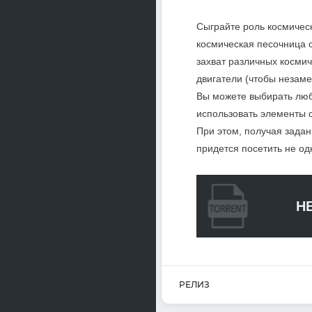
Сыграйте роль космичес
космическая песочница с
захват различных космич
двигатели (чтобы незаме
Вы можете выбирать любу
использовать элементы с
При этом, получая задан
придется посетить не од
H
РЕЛИЗ