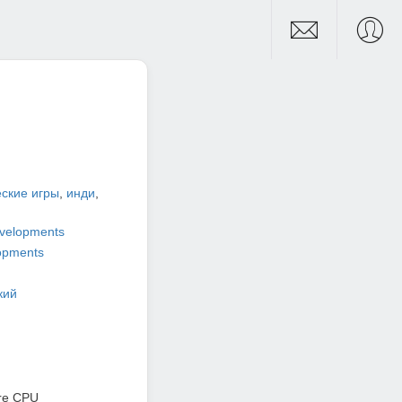
ские игры
,
инди
,
evelopments
opments
кий
re CPU