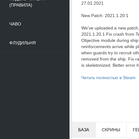
27.01.2021
(ПРАВИЛА)
New Patch: 2021.1.20.1
ЧАВО
We've uploaded a new patch,
2021.1.20.1 Fix crash from 
Objective module during ship
ФЛУДИЛЬНЯ
reinforcements arrive while p
when guards try to recruit ot
removed from the ship. Fix r
is skeletonized. Better error h
Читать полностью в Steam
БАЗА
СКРИНЫ
ГЕ