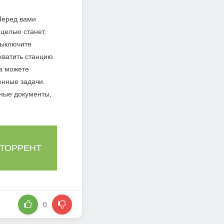
Перед вами
целью станет,
выключите
хватить станцию.
 а можете
енные задачи.
жные документы,
 ТОРРЕНТ
0