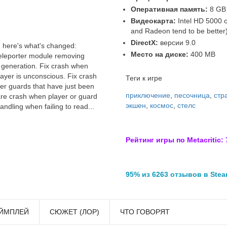
Оперативная память:
8 GB
Видеокарта:
Intel HD 5000 o
and Radeon tend to be better
DirectX:
версии 9.0
 here's what's changed:
Место на диске:
400 MB
Teleporter module removing
 generation. Fix crash when
layer is unconscious. Fix crash
Теги к игре
her guards that have just been
приключение
,
песочница
,
стр
are crash when player or guard
экшен
,
космос
,
стелс
andling when failing to read...
Рейтинг игры по Metacritic: 
95% из 6263 отзывов в Ste
ЙМПЛЕЙ
СЮЖЕТ (ЛОР)
ЧТО ГОВОРЯТ