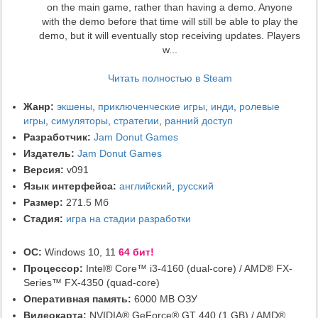
on the main game, rather than having a demo. Anyone
with the demo before that time will still be able to play the
demo, but it will eventually stop receiving updates. Players
w...
Читать полностью в Steam
Жанр:
экшены
,
приключенческие игры
,
инди
,
ролевые
игры
,
симуляторы
,
стратегии
,
ранний доступ
Разработчик:
Jam Donut Games
Издатель:
Jam Donut Games
Версия:
v091
Язык интерфейса:
английский
,
русский
Размер:
271.5 Мб
Стадия:
игра на стадии разработки
ОС:
Windows 10, 11
64 бит!
Процессор:
Intel® Core™ i3-4160 (dual-core) / AMD® FX-
Series™ FX-4350 (quad-core)
Оперативная память:
6000 MB ОЗУ
Видеокарта:
NVIDIA® GeForce® GT 440 (1 GB) / AMD®