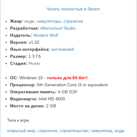
Читать полностью в Steam
Жанр:
инди
,
симуляторы
,
стратегии
Разработчик:
Afterschool Studio
Издатель:
Modern Wolf
Версия:
v1.02
Язык интерфейса:
английский
Размер:
1.3 Гб
Стадия:
Релиз
ОС:
Windows 10 -
только для 64 бит!
Процессор:
5th Generation Core i3 or equivalent
Оперативная память:
4 GB ОЗУ
Видеокарта:
Intel HD 4600
Место на диске:
2 GB
Теги к игре
открытый мир
,
стратегия
,
строительство
,
симулятор
,
инди