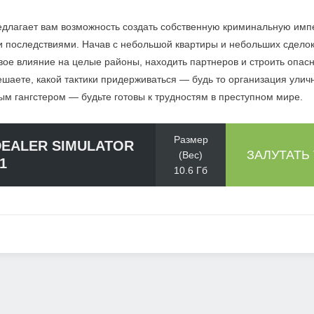
редлагает вам возможность создать собственную криминальную имп
и последствиями. Начав с небольшой квартиры и небольших сделок
вое влияние на целые районы, находить партнеров и строить опасн
ешаете, какой тактики придерживаться — будь то организация улич
м гангстером — будьте готовы к трудностям в преступном мире.
Размер
DEALER SIMULATOR
ЗАЛУТАТЬ
(Вес)
.1
10.6 Гб