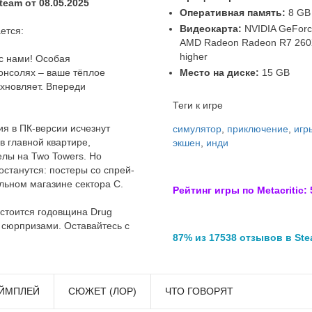
eam от 08.05.2025
Оперативная память:
8 GB
Видеокарта:
NVIDIA GeForc
ется:
AMD Radeon Radeon R7 260X 
higher
 с нами! Особая
Место на диске:
15 GB
консолях – ваше тёплое
хновляет. Впереди
!
Теги к игре
я в ПК-версии исчезнут
симулятор
,
приключение
,
игр
в главной квартире,
экшен
,
инди
лы на Two Towers. Но
станутся: постеры со спрей-
льном магазине сектора C.
Рейтинг игры по Metacritic: 
остоится годовщина Drug
и сюрпризами. Оставайтесь с
87% из 17538 отзывов в St
ЙМПЛЕЙ
СЮЖЕТ (ЛОР)
ЧТО ГОВОРЯТ