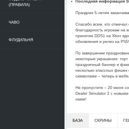
Последняя информация St
(ПРАВИЛА)
Праздник 5-летия заканчива
ЧАВО
Спасибо всем, кто отмечал
благодарность игрокам на 
принятие DDS1 на Xbox вдо
ФЛУДИЛЬНЯ
обновления и релиз на PS5
По завершении праздновани
некоторые украшения: торт 
праздничный баннер и факе
несколько классных фишек о
символами – теперь в мебе
Не пропустите – 20 июня с
Dealer Simulator 2 с новым
нами!
БАЗА
СКРИНЫ
ГЕ