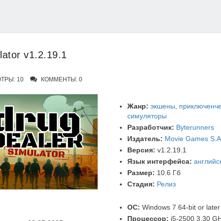
ator v1.2.19.1
ТРЫ: 10
КОММЕНТЫ: 0
Жанр:
экшены
,
приключенче
симуляторы
Разработчик:
Byterunners
Издатель:
Movie Games S.A
Версия:
v1.2.19.1
Язык интерфейса:
английс
Размер:
10.6 Гб
Стадия:
Релиз
ОС:
Windows 7 64-bit or late
Процессор:
i5-2500 3.30 G