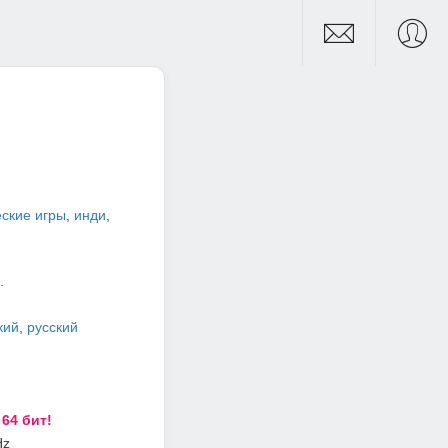
ские игры
,
инди
,
.
кий
,
русский
r
64 бит!
Hz