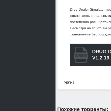
Drug Dealer Simulator п
сталкиваясь с реальным
постепенно расширять с
Несмотря на то что вы р
становление беспощадны
DRUG 
V1.2.19
РЕЛИЗ
Похожие торренты: