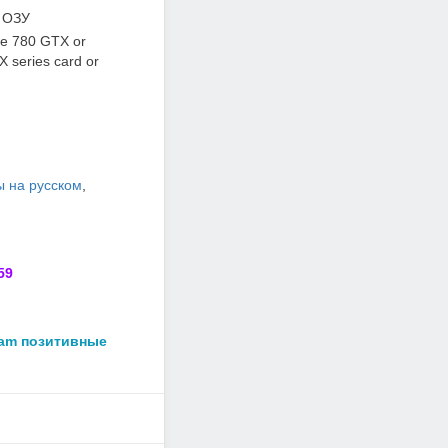
 ОЗУ
e 780 GTX or
series card or
ы на русском
,
59
eam позитивные