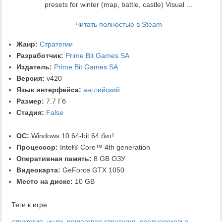
presets for winter (map, battle, castle) Visual ...
Читать полностью в Steam
Жанр:
Стратегии
Разработчик:
Prime Bit Games SA
Издатель:
Prime Bit Games SA
Версия:
v420
Язык интерфейса:
английский
Размер:
7.7 Гб
Стадия:
False
ОС:
Windows 10 64-bit 64 бит!
Процессор:
Intel® Core™ 4th generation
Оперативная память:
8 GB ОЗУ
Видеокарта:
GeForce GTX 1050
Место на диске:
10 GB
Теги к игре
стратегия
,
инди
,
пошаговая стратегия
,
средневековье
,