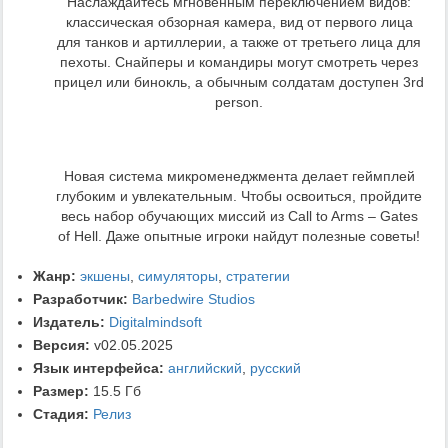
Наслаждайтесь мгновенным переключением видов:
классическая обзорная камера, вид от первого лица
для танков и артиллерии, а также от третьего лица для
пехоты. Снайперы и командиры могут смотреть через
прицел или бинокль, а обычным солдатам доступен 3rd
person.
Новая система микроменеджмента делает геймплей
глубоким и увлекательным. Чтобы освоиться, пройдите
весь набор обучающих миссий из Call to Arms – Gates
of Hell. Даже опытные игроки найдут полезные советы!
Жанр:
экшены
,
симуляторы
,
стратегии
Разработчик:
Barbedwire Studios
Издатель:
Digitalmindsoft
Версия:
v02.05.2025
Язык интерфейса:
английский
,
русский
Размер:
15.5 Гб
Стадия:
Релиз