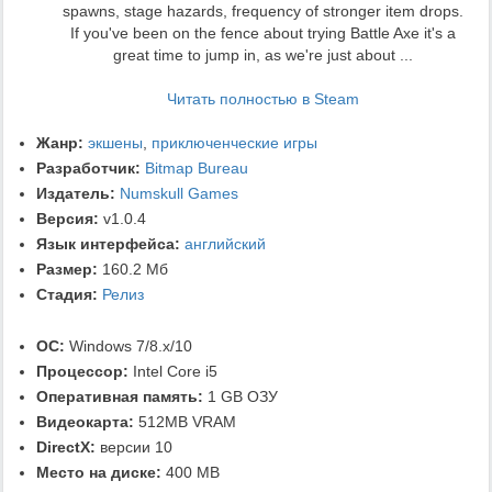
spawns, stage hazards, frequency of stronger item drops.
If you've been on the fence about trying Battle Axe it's a
great time to jump in, as we're just about ...
Читать полностью в Steam
Жанр:
экшены
,
приключенческие игры
Разработчик:
Bitmap Bureau
Издатель:
Numskull Games
Версия:
v1.0.4
Язык интерфейса:
английский
Размер:
160.2 Мб
Стадия:
Релиз
ОС:
Windows 7/8.x/10
Процессор:
Intel Core i5
Оперативная память:
1 GB ОЗУ
Видеокарта:
512MB VRAM
DirectX:
версии 10
Место на диске:
400 MB