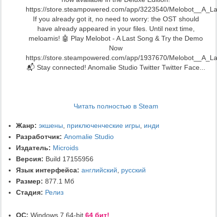
https://store.steampowered.com/app/3223540/Melobot__A_L
If you already got it, no need to worry: the OST should
have already appeared in your files. Until next time,
meloamis! 🤖 Play Melobot - A Last Song & Try the Demo
Now
https://store.steampowered.com/app/1937670/Melobot__A_L
📬 Stay connected! Anomalie Studio Twitter Twitter Face...
Читать полностью в Steam
Жанр:
экшены
,
приключенческие игры
,
инди
Разработчик:
Anomalie Studio
Издатель:
Microids
Версия:
Build 17155956
Язык интерфейса:
английский
,
русский
Размер:
877.1 Мб
Стадия:
Релиз
ОС:
Windows 7 64-bit
64 бит!