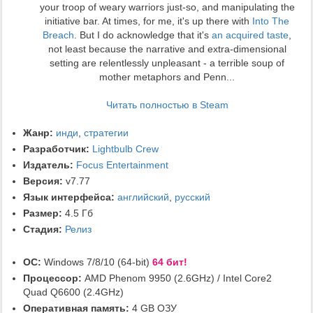
your troop of weary warriors just-so, and manipulating the
initiative bar. At times, for me, it's up there with
Into The
Breach
. But I do acknowledge that it's
an acquired taste
,
not least because the narrative and extra-dimensional
setting are relentlessly unpleasant - a terrible soup of
mother metaphors and Penn...
Читать полностью в Steam
Жанр:
инди
,
стратегии
Разработчик:
Lightbulb Crew
Издатель:
Focus Entertainment
Версия:
v7.77
Язык интерфейса:
английский
,
русский
Размер:
4.5 Гб
Стадия:
Релиз
ОС:
Windows 7/8/10 (64-bit)
64 бит!
Процессор:
AMD Phenom 9950 (2.6GHz) / Intel Core2
Quad Q6600 (2.4GHz)
Оперативная память:
4 GB ОЗУ