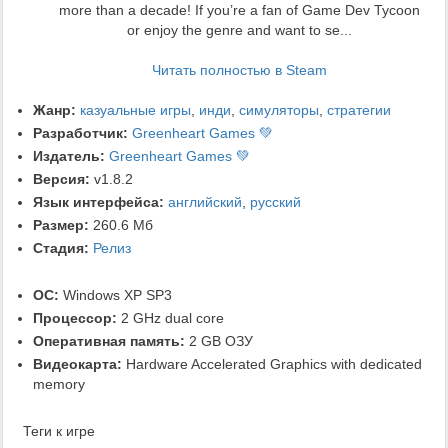
more than a decade! If you’re a fan of Game Dev Tycoon
or enjoy the genre and want to se...
Читать полностью в Steam
Жанр:
казуальные игры
,
инди
,
симуляторы
,
стратегии
Разработчик:
Greenheart Games 💚
Издатель:
Greenheart Games 💚
Версия:
v1.8.2
Язык интерфейса:
английский
,
русский
Размер:
260.6 Мб
Стадия:
Релиз
ОС:
Windows XP SP3
Процессор:
2 GHz dual core
Оперативная память:
2 GB ОЗУ
Видеокарта:
Hardware Accelerated Graphics with dedicated
memory
Теги к игре