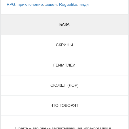
RPG
,
приключение
,
экшен
,
Roguelike
,
инди
БАЗА
СКРИНЫ
ГЕЙМПЛЕЙ
СЮЖЕТ (ЛОР)
ЧТО ГОВОРЯТ
Liberte – это очень захватывающая игра-рогалик в