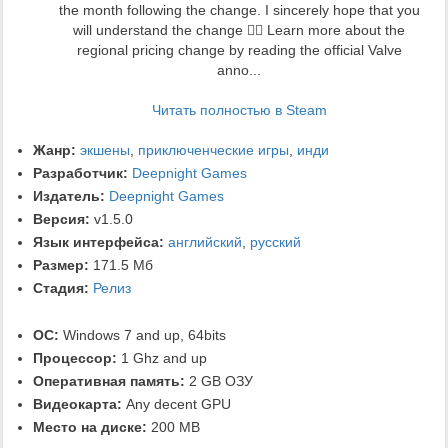
the month following the change. I sincerely hope that you
will understand the change 🙇‍♂️ Learn more about the
regional pricing change by reading the official Valve
anno...
Читать полностью в Steam
Жанр:
экшены
,
приключенческие игры
,
инди
Разработчик:
Deepnight Games
Издатель:
Deepnight Games
Версия:
v1.5.0
Язык интерфейса:
английский
,
русский
Размер:
171.5 Мб
Стадия:
Релиз
ОС:
Windows 7 and up, 64bits
Процессор:
1 Ghz and up
Оперативная память:
2 GB ОЗУ
Видеокарта:
Any decent GPU
Место на диске:
200 MB