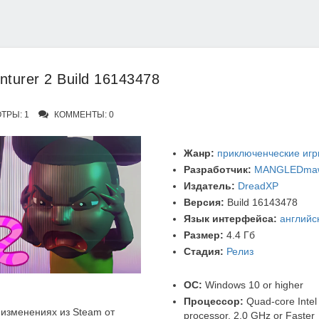
turer 2 Build 16143478
ТРЫ: 1
КОММЕНТЫ: 0
Жанр:
приключенческие иг
Разработчик:
MANGLEDma
Издатель:
DreadXP
Версия:
Build 16143478
Язык интерфейса:
английс
Размер:
4.4 Гб
Стадия:
Релиз
ОС:
Windows 10 or higher
Процессор:
Quad-core Intel
изменениях из Steam от
processor, 2.0 GHz or Faster