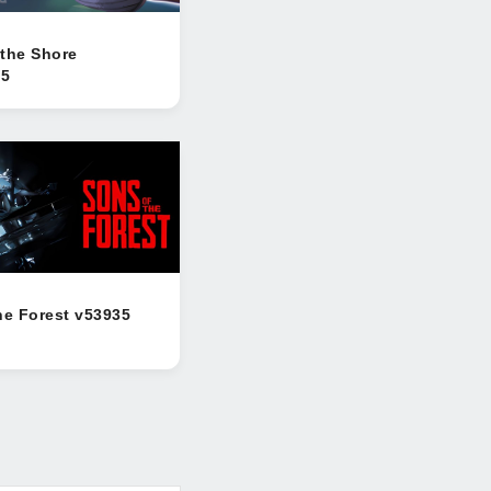
the Shore
05
he Forest v53935