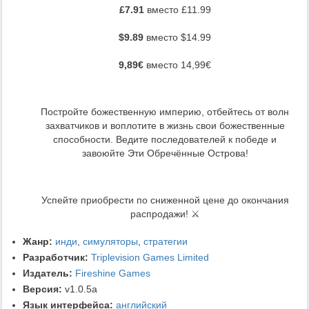
£7.91
вместо £11.99
$9.89
вместо $14.99
9,89€
вместо 14,99€
Постройте божественную империю, отбейтесь от волн
захватчиков и воплотите в жизнь свои божественные
способности. Ведите последователей к победе и
завоюйте Эти Обречённые Острова!
Успейте приобрести по сниженной цене до окончания
распродажи! ⚔️
Жанр:
инди
,
симуляторы
,
стратегии
Разработчик:
Triplevision Games Limited
Издатель:
Fireshine Games
Версия:
v1.0.5a
Язык интерфейса:
английский