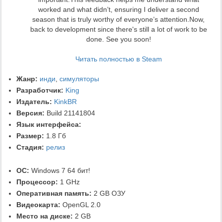
worked and what didn’t, ensuring I deliver a second
season that is truly worthy of everyone’s attention.Now,
back to development since there's still a lot of work to be
done. See you soon!
Читать полностью в Steam
Жанр:
инди
,
симуляторы
Разработчик:
King
Издатель:
KinkBR
Версия:
Build 21141804
Язык интерфейса:
Размер:
1.8 Гб
Стадия:
релиз
ОС:
Windows 7 64 бит!
Процессор:
1 GHz
Оперативная память:
2 GB ОЗУ
Видеокарта:
OpenGL 2.0
Место на диске:
2 GB