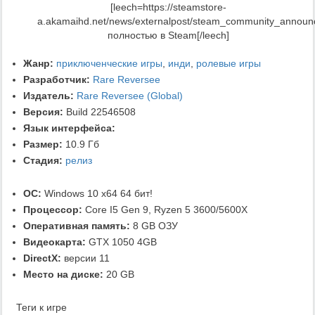
[leech=https://steamstore-
a.akamaihd.net/news/externalpost/steam_community_annou
полностью в Steam[/leech]
Жанр:
приключенческие игры
,
инди
,
ролевые игры
Разработчик:
Rare Reversee
Издатель:
Rare Reversee (Global)
Версия:
Build 22546508
Язык интерфейса:
Размер:
10.9 Гб
Стадия:
релиз
ОС:
Windows 10 x64 64 бит!
Процессор:
Core I5 Gen 9, Ryzen 5 3600/5600X
Оперативная память:
8 GB ОЗУ
Видеокарта:
GTX 1050 4GB
DirectX:
версии 11
Место на диске:
20 GB
Теги к игре