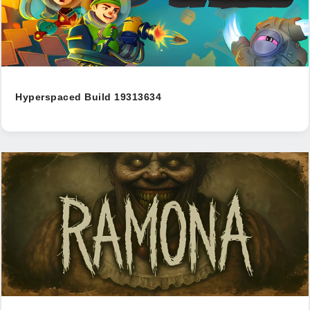
Hyperspaced Build 19313634