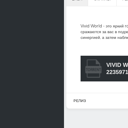
Vivid World - это яркий
сражаются за вас в под
синергией, а затем набл
VIVID 
223597
РЕЛИЗ