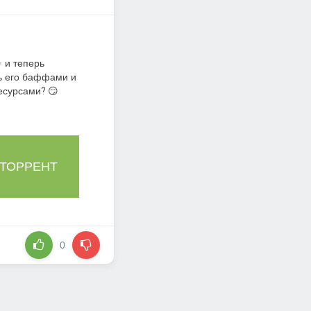
✨ и теперь
ть его баффами и
есурсами? 😏
 ТОРРЕНТ
0