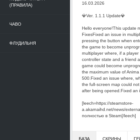
16.03.2026
(ПРАВИЛА)
💎Ver. 1.1.1 Update💎
ЧАВО
Hello everyone!This update m
FixesFixed an issue in multi
pressing the button when en
ФЛУДИЛЬНЯ
the game to become unprogre
multiplayer where, if a player
controller state and a friend 
game could become unprogre
the maximum value of Anima h
500.Fixed an issue where, wh
the full-screen map could no
after being opened.Fixed an i
[leech=https://steamstore-
a.akamaihd.net/news/exter
полностью в Steam[/leech]
БАЗА
СКРИНЫ
ГЕ