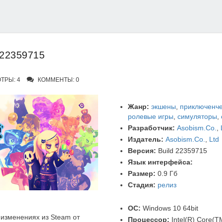
d 22359715
ТРЫ: 4
КОММЕНТЫ: 0
Жанр:
экшены
,
приключенче
ролевые игры
,
симуляторы
,
Разработчик:
Asobism.Co.
,
Издатель:
Asobism.Co.
,
Ltd
Версия:
Build 22359715
Язык интерфейса:
Размер:
0.9 Гб
Стадия:
релиз
ОС:
Windows 10 64bit
изменениях из Steam от
Процессор:
Intel(R) Core(T