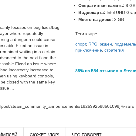
Оперативная память:
8 GB
Видеокарта:
Intel UHD Grap
Место на диске:
2 GB
ainly focuses on bug fixes!Bug
player where repeatedly
Теги к игре
tering a dungeon could cause
спорт
,
RPG
,
экшен
,
подземель
ssable.Fixed an issue in
приключение
,
стратегия
 remained waiting in a certain
advanced to the next floor, the
ssable.Fixed an issue where
ad incorrectly increased to
88% из 554 отзывов в Stea
en using keyboard controls,
t be closed with the same key
ssue ...
nalpost/steam_community_announcements/1826992588601098]Читать
ЙМПЛЕЙ
СЮЖЕТ (ЛОР)
ЧТО ГОВОРЯТ