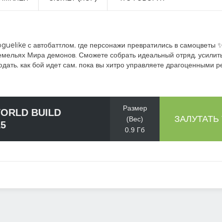
 roguelike с автобаттлом, где персонажи превратились в самоцветы 
земельях Мира демонов. Сможете собрать идеальный отряд, усили
юдать, как бой идет сам, пока вы хитро управляете драгоценными р
Размер
WORLD BUILD
ЗАЛУТАТЬ
(Вес)
15
0.9 Гб