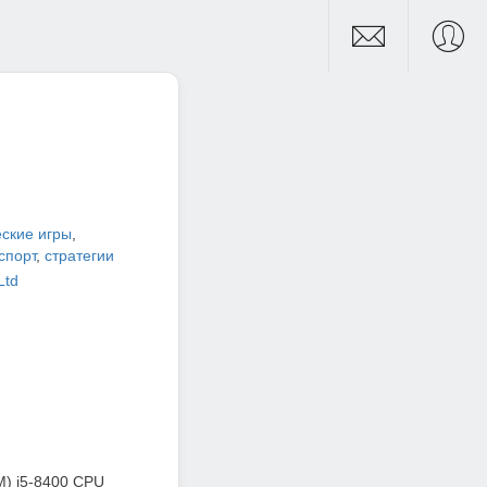
ские игры
,
спорт
,
стратегии
Ltd
M) i5-8400 CPU