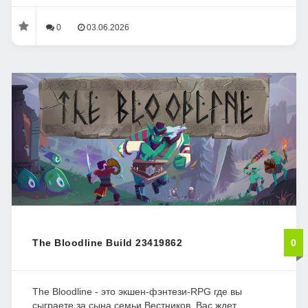
0
03.06.2026
The Bloodline Build 23419862
0
The Bloodline - это экшен-фэнтези-RPG где вы
сыграете за сына семьи Вестников. Вас ждет