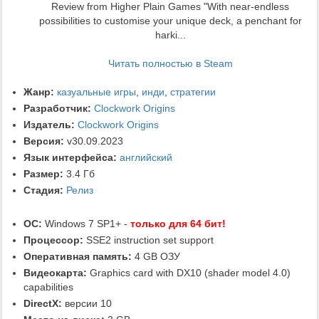
Review from Higher Plain Games "With near-endless
possibilities to customise your unique deck, a penchant for
harki...
Читать полностью в Steam
Жанр:
казуальные игры
,
инди
,
стратегии
Разработчик:
Clockwork Origins
Издатель:
Clockwork Origins
Версия:
v30.09.2023
Язык интерфейса:
английский
Размер:
3.4 Гб
Стадия:
Релиз
ОС:
Windows 7 SP1+ -
только для 64 бит!
Процессор:
SSE2 instruction set support
Оперативная память:
4 GB ОЗУ
Видеокарта:
Graphics card with DX10 (shader model 4.0)
capabilities
DirectX:
версии 10