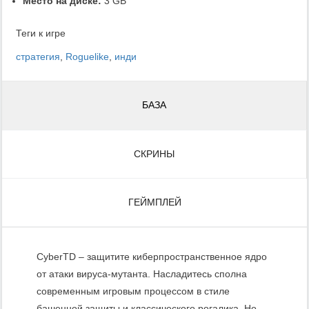
Место на диске:
3 GB
Теги к игре
стратегия
,
Roguelike
,
инди
БАЗА
СКРИНЫ
ГЕЙМПЛЕЙ
CyberTD – защитите киберпространственное ядро
от атаки вируса-мутанта. Насладитесь сполна
современным игровым процессом в стиле
башенной защиты и классического рогалика. Но