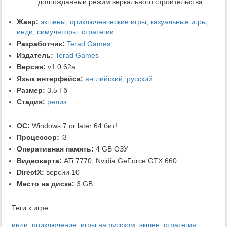
долгожданный режим зеркального строительства.
Жанр:
экшены
,
приключенческие игры
,
казуальные игры
,
инди
,
симуляторы
,
стратегии
Разработчик:
Terad Games
Издатель:
Terad Games
Версия:
v1.0.62a
Язык интерфейса:
английский
,
русский
Размер:
3.5 Гб
Стадия:
релиз
ОС:
Windows 7 or later 64 бит!
Процессор:
i3
Оперативная память:
4 GB ОЗУ
Видеокарта:
ATi 7770, Nvidia GeForce GTX 660
DirectX:
версии 10
Место на диске:
3 GB
Теги к игре
инди
,
приключение
,
игры на русском
,
экшен
,
стратегия
,